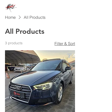
041 / 353 / 549
INFO@KF-AVTO.SI
Home
All Products
All Products
3 products
Filter & Sort