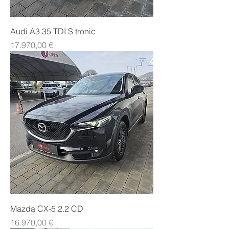
Audi A3 35 TDI S tronic
Price
17.970,00 €
Mazda CX-5 2.2 CD
Price
16.970,00 €