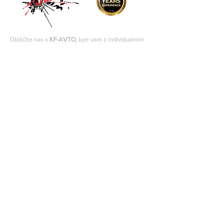
Obiščite nas v
KF-AVTO,
kjer vam z individualnim
pristopom in strokovnim svetovanjem pomagamo
izbrati vozilo, ki bo popolnoma ustrezalo vašim
željam in potrebam.